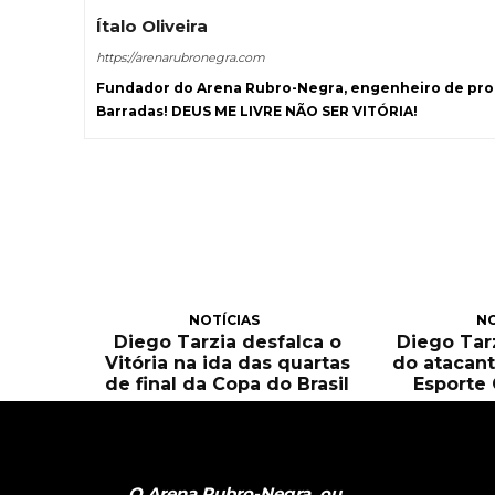
Ítalo Oliveira
https://arenarubronegra.com
Fundador do Arena Rubro-Negra, engenheiro de prod
Barradas! DEUS ME LIVRE NÃO SER VITÓRIA!
NOTÍCIAS
NO
Diego Tarzia desfalca o
Diego Tarz
Vitória na ida das quartas
do atacant
de final da Copa do Brasil
Esporte 
O Arena Rubro-Negra, ou