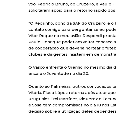
voo: Fabrício Bruno, do Cruzeiro, e Paulo 
solicitaram apoio para o retorno rápido dos
“O Pedrinho, dono da SAF do Cruzeiro, e o
contato comigo para perguntar se eu poder
Vitor Roque no meu avião. Respondi pronta
Paulo Henrique poderiam voltar conosco a
de cooperação que deveria nortear o futebo
clubes e dirigentes insistem em demonstrar
O Vasco enfrenta o Grêmio no mesmo dia do 
encara o Juventude no dia 20.
Quanto ao Palmeiras, outros convocados t
Vitória. Flaco López retorna após atuar ape
uruguaios Emi Martínez, Piquerez e Facu
e Sosa, têm compromissos no dia 18 nos Es
decisão sobre a utilização deles dependerá 