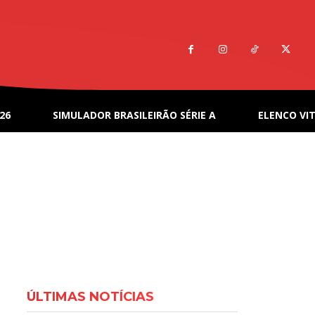
26
SIMULADOR BRASILEIRÃO SÉRIE A
ELENCO VIT
ÚLTIMAS NOTÍCIAS