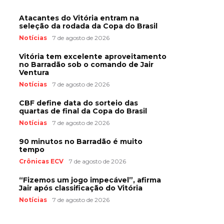
Atacantes do Vitória entram na
seleção da rodada da Copa do Brasil
Notícias
7 de agosto de 2026
Vitória tem excelente aproveitamento
no Barradão sob o comando de Jair
Ventura
Notícias
7 de agosto de 2026
CBF define data do sorteio das
quartas de final da Copa do Brasil
Notícias
7 de agosto de 2026
90 minutos no Barradão é muito
tempo
Crônicas ECV
7 de agosto de 2026
“Fizemos um jogo impecável”, afirma
Jair após classificação do Vitória
Notícias
7 de agosto de 2026