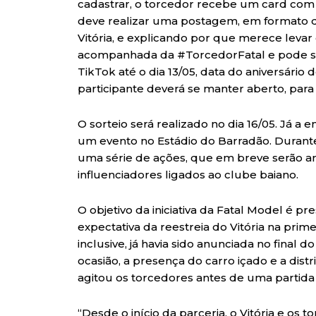
cadastrar, o torcedor recebe um card com
deve realizar uma postagem, em formato d
Vitória, e explicando por que merece levar
acompanhada da #TorcedorFatal e pode ser
TikTok até o dia 13/05, data do aniversário d
participante deverá se manter aberto, para 
O sorteio será realizado no dia 16/05. Já a
um evento no Estádio do Barradão. Durant
uma série de ações, que em breve serão an
influenciadores ligados ao clube baiano.
O objetivo da iniciativa da Fatal Model é pr
expectativa da reestreia do Vitória na prime
inclusive, já havia sido anunciada no final
ocasião, a presença do carro içado e a dis
agitou os torcedores antes de uma partida
“Desde o início da parceria, o Vitória e os