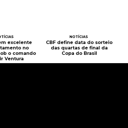
TÍCIAS
NOTÍCIAS
tem excelente
CBF define data do sorteio
itamento no
das quartas de final da
sob o comando
Copa do Brasil
ir Ventura