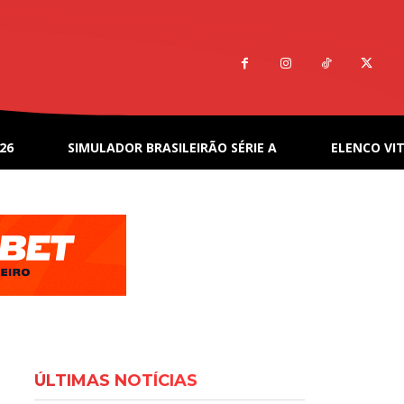
26
SIMULADOR BRASILEIRÃO SÉRIE A
ELENCO VIT
ÚLTIMAS NOTÍCIAS