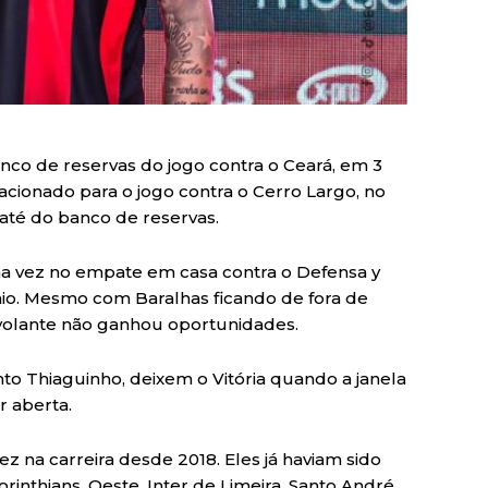
co de reservas do jogo contra o Ceará, em 3
lacionado para o jogo contra o Cerro Largo, no
 até do banco de reservas.
ma vez no empate em casa contra o Defensa y
maio. Mesmo com Baralhas ficando de fora de
o volante não ganhou oportunidades.
to Thiaguinho, deixem o Vitória quando a janela
r aberta.
vez na carreira desde 2018. Eles já haviam sido
inthians, Oeste, Inter de Limeira, Santo André,