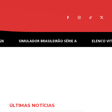
26
SIMULADOR BRASILEIRÃO SÉRIE A
ELENCO VIT
ÚLTIMAS NOTÍCIAS