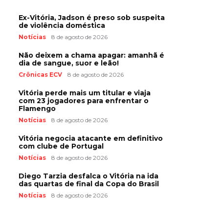
Ex-Vitória, Jadson é preso sob suspeita
de violência doméstica
Notícias
8 de agosto de 2026
Não deixem a chama apagar: amanhã é
dia de sangue, suor e leão!
Crônicas ECV
8 de agosto de 2026
Vitória perde mais um titular e viaja
com 23 jogadores para enfrentar o
Flamengo
Notícias
8 de agosto de 2026
Vitória negocia atacante em definitivo
com clube de Portugal
Notícias
8 de agosto de 2026
Diego Tarzia desfalca o Vitória na ida
das quartas de final da Copa do Brasil
Notícias
8 de agosto de 2026