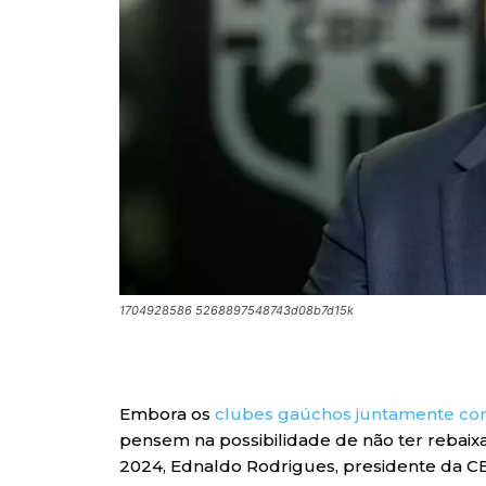
1704928586 5268897548743d08b7d15k
Embora os
clubes gaúchos juntamente co
pensem na possibilidade de não ter rebaix
2024, Ednaldo Rodrigues, presidente da CB