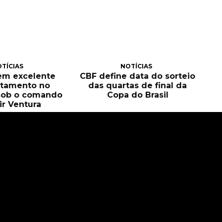
TÍCIAS
NOTÍCIAS
tem excelente
CBF define data do sorteio
itamento no
das quartas de final da
sob o comando
Copa do Brasil
ir Ventura