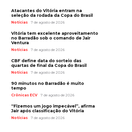
Atacantes do Vitória entram na
seleção da rodada da Copa do Brasil
Notícias
7 de agosto de 2026
Vitória tem excelente aproveitamento
no Barradão sob o comando de Jair
Ventura
Notícias
7 de agosto de 2026
CBF define data do sorteio das
quartas de final da Copa do Brasil
Notícias
7 de agosto de 2026
90 minutos no Barradão é muito
tempo
Crônicas ECV
7 de agosto de 2026
“Fizemos um jogo impecável”, afirma
Jair após classificação do Vitória
Notícias
7 de agosto de 2026