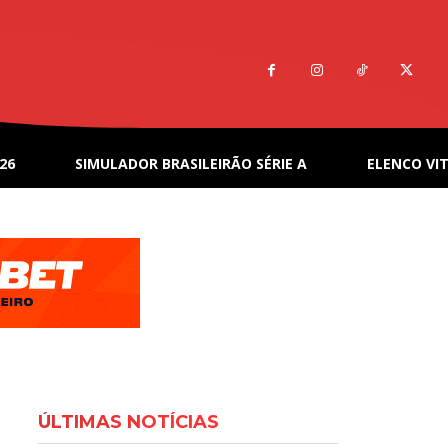
26
SIMULADOR BRASILEIRÃO SÉRIE A
ELENCO VIT
ÚLTIMAS NOTÍCIAS