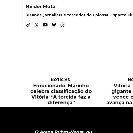
Heider Mota
30 anos, jornalista e torcedor do Colossal Esporte Clu
NOTÍCIAS
NO
Emocionado, Marinho
Vitória
celebra classificação do
gigante 
Vitória: “A torcida faz a
vence o
diferença”
avança na 
O Arena Rubro-Negra, ou