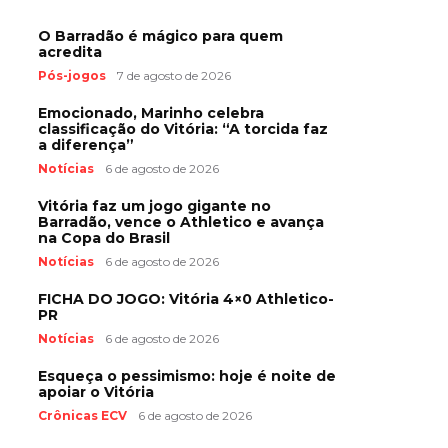
O Barradão é mágico para quem
acredita
Pós-jogos
7 de agosto de 2026
Emocionado, Marinho celebra
classificação do Vitória: “A torcida faz
a diferença”
Notícias
6 de agosto de 2026
Vitória faz um jogo gigante no
Barradão, vence o Athletico e avança
na Copa do Brasil
Notícias
6 de agosto de 2026
FICHA DO JOGO: Vitória 4×0 Athletico-
PR
Notícias
6 de agosto de 2026
Esqueça o pessimismo: hoje é noite de
apoiar o Vitória
Crônicas ECV
6 de agosto de 2026