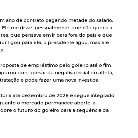
 um ano de contrato pagando metade do salário.
e. Ele me disse, pessoalmente, que não queria ir
ores, que pensava em ir para fora do país e que
or ligou para ele, o presidente ligou, mas ele
a.
proposta de empréstimo pelo goleiro até o fim
urou que, apesar da negativa inicial do atleta,
tratação e pode fazer uma nova investida.
Vitória até dezembro de 2028 e segue integrado
nquanto o mercado permanece aberto, a
sobre o futuro do goleiro para a sequência da