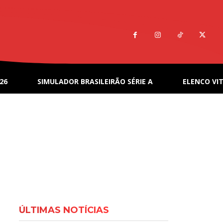
26
SIMULADOR BRASILEIRÃO SÉRIE A
ELENCO VIT
ÚLTIMAS NOTÍCIAS