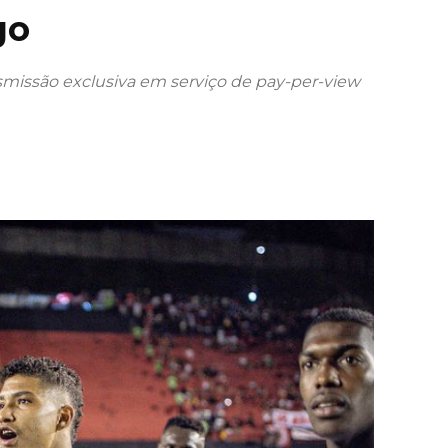
go
ansmissão exclusiva em serviço de pay-per-view