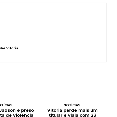
be Vitória.
TÍCIAS
NOTÍCIAS
, Jadson é preso
Vitória perde mais um
ta de violência
titular e viaja com 23