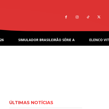
26
SIMULADOR BRASILEIRÃO SÉRIE A
ELENCO VIT
ÚLTIMAS NOTÍCIAS