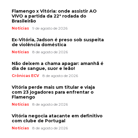
Flamengo x Vitória: onde assistir AO
VIVO a partida da 22ª rodada do
Brasileirão
Notícias
9 de agosto de 2026
Ex-Vitória, Jadson é preso sob suspeita
de violência doméstica
Notícias
8 de agosto de 2026
Não deixem a chama apagar: amanhã é
dia de sangue, suor e leão!
Crônicas ECV
8 de agosto de 2026
Vitória perde mais um titular e viaja
com 23 jogadores para enfrentar o
Flamengo
Notícias
8 de agosto de 2026
Vitória negocia atacante em definitivo
com clube de Portugal
Notícias
8 de agosto de 2026