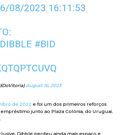
6/08/2023 16:11:53
TO:
DIBBLE
#BID
KQTQPTCUVQ
dDoVitoria)
August 16, 2023
embro de 2022
e foi um dos primeiros reforços
 empréstimo junto ao Plaza Colónia, do Uruguai,
.
lusive, Dibble perdeu ainda mais espaço e