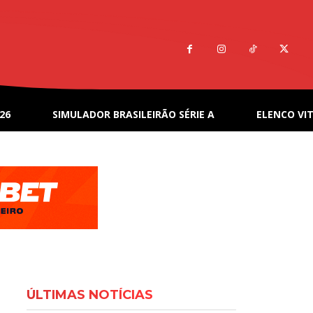
26
SIMULADOR BRASILEIRÃO SÉRIE A
ELENCO VIT
ÚLTIMAS NOTÍCIAS