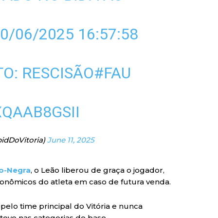
0/06/2025 16:57:58
TO: RESCISÃO
#FAU
XQAAB8GSII
bidDoVitoria)
June 11, 2025
o-Negra
, o Leão liberou de graça o jogador,
nômicos do atleta em caso de futura venda.
 pelo time principal do Vitória e nunca
ve nas categorias de base.