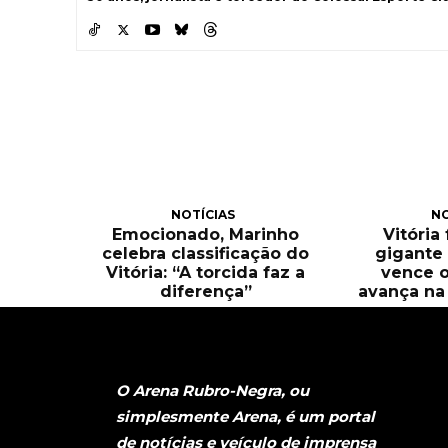
NOTÍCIAS
NO
Emocionado, Marinho
Vitória
celebra classificação do
gigante 
Vitória: “A torcida faz a
vence o
diferença”
avança na 
O Arena Rubro-Negra, ou
simplesmente Arena, é um portal
de notícias e veículo de imprensa