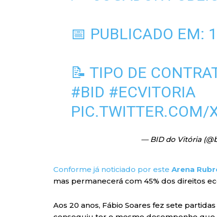
📅 PUBLICADO EM: 1
📝 TIPO DE CONTRA
#BID
#ECVITORIA
PIC.TWITTER.COM/
— BID do Vitória (@
Conforme já noticiado por este
Arena Rubr
mas permanecerá com 45% dos direitos eco
Aos 20 anos, Fábio Soares fez sete partidas
conseguiu ter o mesmo desempenho que te