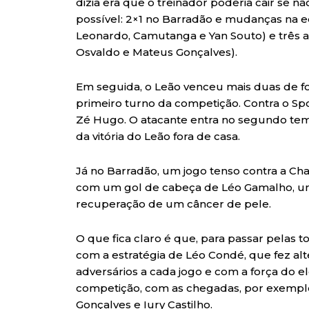
dizia era que o treinador poderia cair se n
possível: 2×1 no Barradão e mudanças na e
Leonardo, Camutanga e Yan Souto) e três 
Osvaldo e Mateus Gonçalves).
Em seguida, o Leão venceu mais duas de for
primeiro turno da competição. Contra o Spo
Zé Hugo. O atacante entra no segundo temp
da vitória do Leão fora de casa.
Já no Barradão, um jogo tenso contra a Ch
com um gol de cabeça de Léo Gamalho, uma
recuperação de um câncer de pele.
O que fica claro é que, para passar pelas
com a estratégia de Léo Condé, que fez al
adversários a cada jogo e com a força do e
competição, com as chegadas, por exemplo
Gonçalves e Iury Castilho.