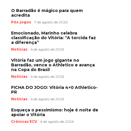
O Barradão é mágico para quem
acredita
Pós-jogos
7 de agosto de 2026
Emocionado, Marinho celebra
classificação do Vitória: “A torcida faz
a diferença”
Notícias
6 de agosto de 2026
Vitória faz um jogo gigante no
Barradão, vence o Athletico e avança
na Copa do Brasil
Notícias
6 de agosto de 2026
FICHA DO JOGO: Vitória 4×0 Athletico-
PR
Notícias
6 de agosto de 2026
Esqueça o pessimismo: hoje é noite de
apoiar o Vitória
Crônicas ECV
6 de agosto de 2026