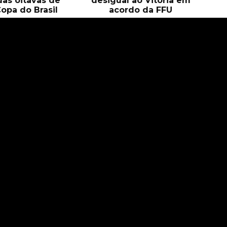
das oitavas de
desigual ao Vitória em
Copa do Brasil
acordo da FFU