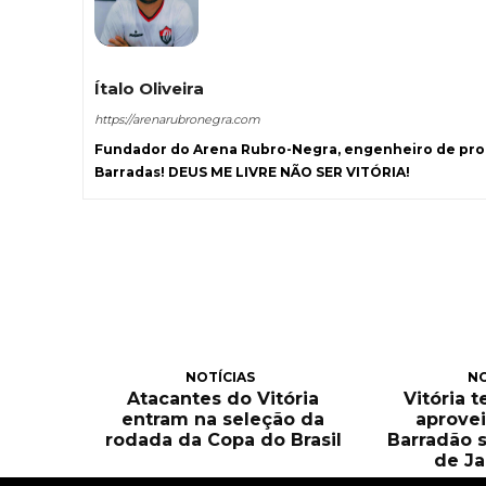
Ítalo Oliveira
https://arenarubronegra.com
Fundador do Arena Rubro-Negra, engenheiro de prod
Barradas! DEUS ME LIVRE NÃO SER VITÓRIA!
NOTÍCIAS
NO
Atacantes do Vitória
Vitória 
entram na seleção da
aprove
rodada da Copa do Brasil
Barradão 
de Ja