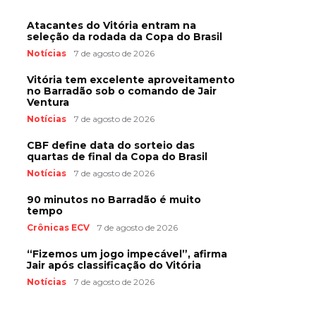
Atacantes do Vitória entram na
seleção da rodada da Copa do Brasil
Notícias
7 de agosto de 2026
Vitória tem excelente aproveitamento
no Barradão sob o comando de Jair
Ventura
Notícias
7 de agosto de 2026
CBF define data do sorteio das
quartas de final da Copa do Brasil
Notícias
7 de agosto de 2026
90 minutos no Barradão é muito
tempo
Crônicas ECV
7 de agosto de 2026
“Fizemos um jogo impecável”, afirma
Jair após classificação do Vitória
Notícias
7 de agosto de 2026