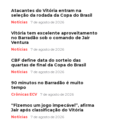
Atacantes do Vitória entram na
seleção da rodada da Copa do Brasil
Notícias
7 de agosto de 2026
Vitória tem excelente aproveitamento
no Barradão sob o comando de Jair
Ventura
Notícias
7 de agosto de 2026
CBF define data do sorteio das
quartas de final da Copa do Brasil
Notícias
7 de agosto de 2026
90 minutos no Barradão é muito
tempo
Crônicas ECV
7 de agosto de 2026
“Fizemos um jogo impecável”, afirma
Jair após classificação do Vitória
Notícias
7 de agosto de 2026