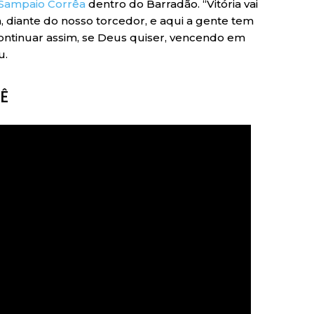
 Sampaio Corrêa
dentro do Barradão. “Vitória vai
 diante do nosso torcedor, e aqui a gente tem
ontinuar assim, se Deus quiser, vencendo em
u.
GÊ