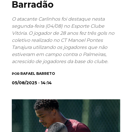
Barradão
O atacante Carlinhos foi destaque nesta
segunda-feira (04/08) no Esporte Clube
Vitória. O jogador de 28 anos fez três gols no
coletivo realizado no CT Manoel Pontes
Tanajura utilizando os jogadores que não
estiveram em campo contra o Palmeiras,
acrescido de jogadores da base do clube.
RAFAEL BARRETO
POR
05/08/2025 · 14:14