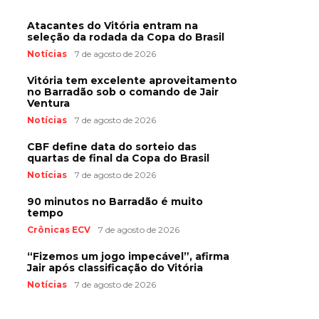
Atacantes do Vitória entram na
seleção da rodada da Copa do Brasil
Notícias
7 de agosto de 2026
Vitória tem excelente aproveitamento
no Barradão sob o comando de Jair
Ventura
Notícias
7 de agosto de 2026
CBF define data do sorteio das
quartas de final da Copa do Brasil
Notícias
7 de agosto de 2026
90 minutos no Barradão é muito
tempo
Crônicas ECV
7 de agosto de 2026
“Fizemos um jogo impecável”, afirma
Jair após classificação do Vitória
Notícias
7 de agosto de 2026