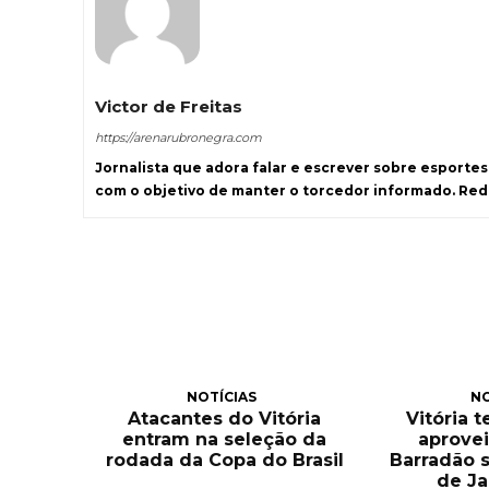
Victor de Freitas
https://arenarubronegra.com
Jornalista que adora falar e escrever sobre esporte
com o objetivo de manter o torcedor informado. Re
NOTÍCIAS
NO
Atacantes do Vitória
Vitória 
entram na seleção da
aprove
rodada da Copa do Brasil
Barradão 
de Ja