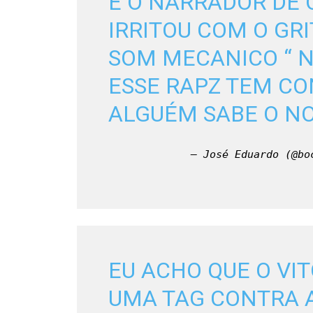
E O NARRADOR DE 
IRRITOU COM O GRI
SOM MECANICO “ N
ESSE RAPZ TEM CO
ALGUÉM SABE O NO
— José Eduardo (@bo
EU ACHO QUE O VIT
UMA TAG CONTRA A 