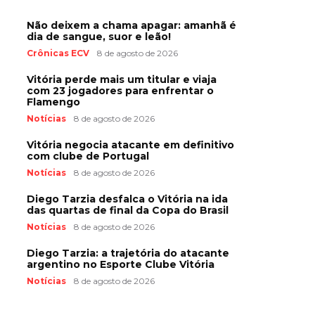
Não deixem a chama apagar: amanhã é
dia de sangue, suor e leão!
Crônicas ECV
8 de agosto de 2026
Vitória perde mais um titular e viaja
com 23 jogadores para enfrentar o
Flamengo
Notícias
8 de agosto de 2026
Vitória negocia atacante em definitivo
com clube de Portugal
Notícias
8 de agosto de 2026
Diego Tarzia desfalca o Vitória na ida
das quartas de final da Copa do Brasil
Notícias
8 de agosto de 2026
Diego Tarzia: a trajetória do atacante
argentino no Esporte Clube Vitória
Notícias
8 de agosto de 2026