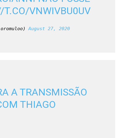
//T.CO/VNWIVBU0UV
ioromuloo) 
August 27, 2020
RA A TRANSMISSÃO 
COM THIAGO 