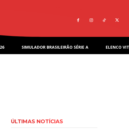
26
SIMULADOR BRASILEIRÃO SÉRIE A
ELENCO VIT
ÚLTIMAS NOTÍCIAS