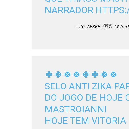
NARRADOR 
HTTPS:
— JOTAERRE 🇹🇹 (@Jun
🍀🍀🍀🍀🍀🍀🍀🍀
SELO ANTI ZIKA PA
DO JOGO DE HOJE 
MASTROIANNI 
HOJE TEM VITORIA