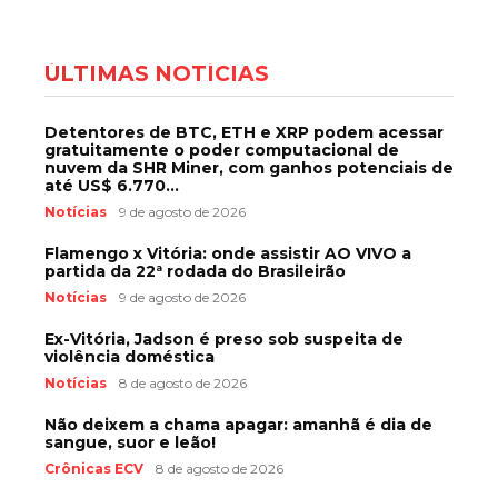
ÚLTIMAS NOTÍCIAS
Detentores de BTC, ETH e XRP podem acessar
gratuitamente o poder computacional de
nuvem da SHR Miner, com ganhos potenciais de
até US$ 6.770...
Notícias
9 de agosto de 2026
Flamengo x Vitória: onde assistir AO VIVO a
partida da 22ª rodada do Brasileirão
Notícias
9 de agosto de 2026
Ex-Vitória, Jadson é preso sob suspeita de
violência doméstica
Notícias
8 de agosto de 2026
Não deixem a chama apagar: amanhã é dia de
sangue, suor e leão!
Crônicas ECV
8 de agosto de 2026