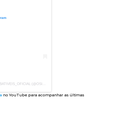
gram
UMA PUBLICAÇÃO COMPARTILHADA POR OSIMBATIVEIS_OFICIAL (@OSIMBATIVEIS_OFICIAL)
a
no YouTube para acompanhar as últimas