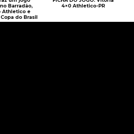
 faz um jogo
FICHA DO JOGO: Vitória
no Barradão,
4×0 Athletico-PR
 Athletico e
Copa do Brasil