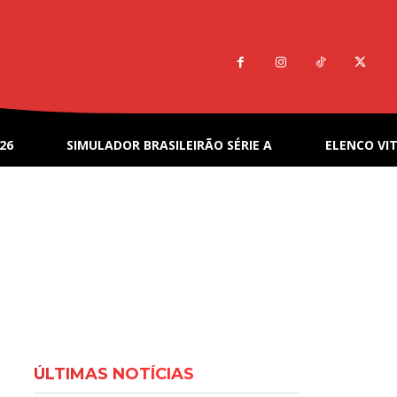
26
SIMULADOR BRASILEIRÃO SÉRIE A
ELENCO VIT
ÚLTIMAS NOTÍCIAS