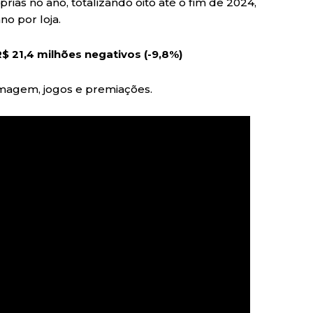
rias no ano, totalizando oito até o fim de 2024,
no por loja.
$ 21,4 milhões negativos (-9,8%)
imagem, jogos e premiações.