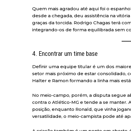
Quem mais agradou até aqui foi o espanhol A
desde a chegada, deu assistência na vitóri
graças da torcida. Rodrigo Chagas terá co
integrando-os de forma equilibrada sem c
4. Encontrar um time base
Definir uma equipe titular é um dos maiore
setor mais próximo de estar consolidado, 
Halter e Ramon formando a linha mais está
No meio-campo, porém, a disputa segue aber
contra o Atlético-MG e tende a se manter. A
posição, enquanto Ronald, que vinha jogand
versatilidade, o meio-campista pode até a
A criação também é um ponto em aberto. C