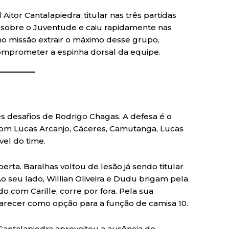
itor Cantalapiedra: titular nas três partidas
a sobre o Juventude e caiu rapidamente nas
mo missão extrair o máximo desse grupo,
omprometer a espinha dorsal da equipe.
s desafios de Rodrigo Chagas. A defesa é o
com Lucas Arcanjo, Cáceres, Camutanga, Lucas
vel do time.
ta. Baralhas voltou de lesão já sendo titular
o seu lado, Willian Oliveira e Dudu brigam pela
o com Carille, corre por fora. Pela sua
parecer como opção para a função de camisa 10.
antalapiedra aproveitou a ausência de