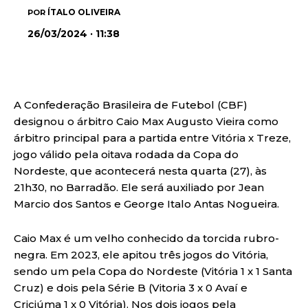
ÍTALO OLIVEIRA
POR
26/03/2024 · 11:38
A Confederação Brasileira de Futebol (CBF)
designou o árbitro Caio Max Augusto Vieira como
árbitro principal para a partida entre Vitória x Treze,
jogo válido pela oitava rodada da Copa do
Nordeste, que acontecerá nesta quarta (27), às
21h30, no Barradão. Ele será auxiliado por Jean
Marcio dos Santos e George Italo Antas Nogueira.
Caio Max é um velho conhecido da torcida rubro-
negra. Em 2023, ele apitou três jogos do Vitória,
sendo um pela Copa do Nordeste (Vitória 1 x 1 Santa
Cruz) e dois pela Série B (Vitoria 3 x 0 Avaí e
Criciúma 1 x 0 Vitória). Nos dois jogos pela