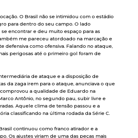
cação. O Brasil não se intimidou com o estádio
egro para dentro do seu campo. O lado
 se encontrar e deu muito espaço para as
o também me pareceu atordoado na marcação e
rte defensiva como ofensiva. Falando no ataque,
ais perigosas até o primeiro gol foram de
intermediária de ataque e a disposição de
as da zaga irem para o ataque, anunciava o que
ue comprovou a qualidade de Eduardo na
arco Antônio, no segundo pau, subir livre e
radas. Aquele clima de tensão passou e a
itória classificando na última rodada da Série C.
Brasil continuou como franco atirador e a
po. Os ajustes viriam de uma das peças mais