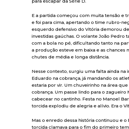
para escapar da Série D.
E a partida começou com muita tensão e tro
e foi para cima, apertando o time rubro-n
esquerdo defensivo do Vitória demorou de
investidas gaúchas. O volante João Pedr
com a bola no pé, dificultando tanto na pa
a produção esteve em baixa e as chances m
chutes de média e longa distância.
Nesse contexto, surgiu uma falta ainda na 
Eduardo na cobrança, já mandando os atlet
estaria por vir. Um chuveirinho na área q
cobrança. Um passe lindo para o zagueiro M
cabecear no cantinho. Festa no Manoel Bar
torcida explodiu de alegria e alívio. Era o V
Mas o enredo dessa história continuou e o 
torcida clamava para o fim do primeiro tem