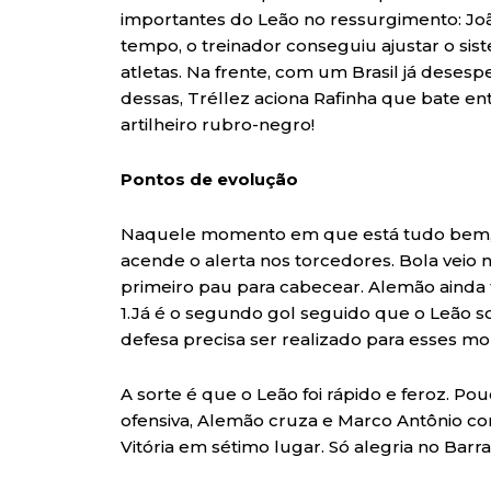
importantes do Leão no ressurgimento: Joã
tempo, o treinador conseguiu ajustar o si
atletas. Na frente, com um Brasil já deses
dessas, Tréllez aciona Rafinha que bate en
artilheiro rubro-negro!
Pontos de evolução
Naquele momento em que está tudo bem, a
acende o alerta nos torcedores. Bola veio n
primeiro pau para cabecear. Alemão ainda te
1.Já é o segundo gol seguido que o Leão s
defesa precisa ser realizado para esses m
A sorte é que o Leão foi rápido e feroz. P
ofensiva, Alemão cruza e Marco Antônio com
Vitória em sétimo lugar. Só alegria no Barr