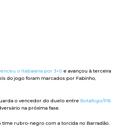
 venceu o Itabaiana por 3×0
e avançou à terceira
ols do jogo foram marcados por Fabinho,
guarda o vencedor do duelo entre
Botafogo/PB
versário na próxima fase.
time rubro-negro com a torcida no Barradão.