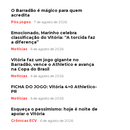
O Barradão é mágico para quem
acredita
Pós-jogos
7 de agosto de 2026
Emocionado, Marinho celebra
classificação do Vitória: “A torcida faz
a diferença”
Notícias
6 de agosto de 2026
Vitória faz um jogo gigante no
Barradão, vence o Athletico e avança
na Copa do Brasil
Notícias
6 de agosto de 2026
FICHA DO JOGO: Vitória 4×0 Athletico-
PR
Notícias
6 de agosto de 2026
Esqueça o pessimismo: hoje é noite de
apoiar o Vitória
Crônicas ECV
6 de agosto de 2026