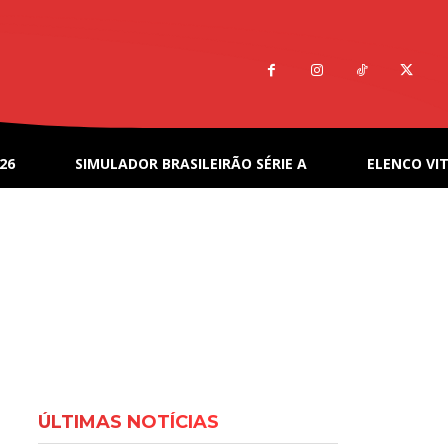
26
SIMULADOR BRASILEIRÃO SÉRIE A
ELENCO VIT
ÚLTIMAS NOTÍCIAS