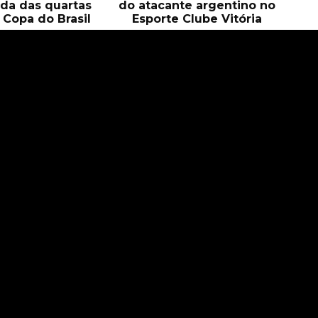
 ida das quartas
do atacante argentino no
a Copa do Brasil
Esporte Clube Vitória