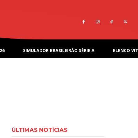
26
SIMULADOR BRASILEIRÃO SÉRIE A
ELENCO VIT
ÚLTIMAS NOTÍCIAS