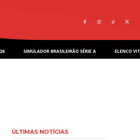
26
SIMULADOR BRASILEIRÃO SÉRIE A
ELENCO VIT
ÚLTIMAS NOTÍCIAS