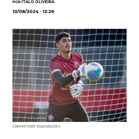
ÍTALO OLIVEIRA
POR
10/08/2024 · 12:26
53854571265 50a20db22b k