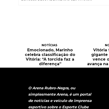
NOTÍCIAS
NO
Emocionado, Marinho
Vitória
celebra classificação do
gigante 
Vitória: “A torcida faz a
vence o
diferença”
avança na 
O Arena Rubro-Negra, ou
simplesmente Arena, é um portal
de notícias e veículo de imprensa
esportivo sobre o Esporte Clube