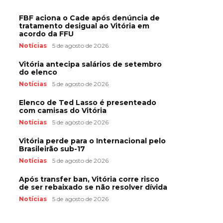
FBF aciona o Cade após denúncia de
tratamento desigual ao Vitória em
acordo da FFU
Notícias
5 de agosto de 2026
Vitória antecipa salários de setembro
do elenco
Notícias
5 de agosto de 2026
Elenco de Ted Lasso é presenteado
com camisas do Vitória
Notícias
5 de agosto de 2026
Vitória perde para o Internacional pelo
Brasileirão sub-17
Notícias
5 de agosto de 2026
Após transfer ban, Vitória corre risco
de ser rebaixado se não resolver dívida
Notícias
5 de agosto de 2026