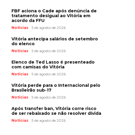
FBF aciona o Cade após denúncia de
tratamento desigual ao Vitória em
acordo da FFU
Notícias
5 de agosto de 2026
Vitória antecipa salários de setembro
do elenco
Notícias
5 de agosto de 2026
Elenco de Ted Lasso é presenteado
com camisas do Vitória
Notícias
5 de agosto de 2026
Vitória perde para o Internacional pelo
Brasileirão sub-17
Notícias
5 de agosto de 2026
Após transfer ban, Vitória corre risco
de ser rebaixado se não resolver dívida
Notícias
5 de agosto de 2026