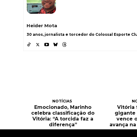
Heider Mota
30 anos, jornalista e torcedor do Colossal Esporte Clu
NOTÍCIAS
NO
Emocionado, Marinho
Vitória
celebra classificação do
gigante 
Vitória: “A torcida faz a
vence o
diferença”
avança na 