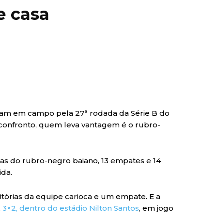
e casa
ntram em campo pela 27ª rodada da Série B do
confronto, quem leva vantagem é o rubro-
órias do rubro-negro baiano, 13 empates e 14
ida.
vitórias da equipe carioca e um empate. E a
,
3×2, dentro do estádio Nilton Santos
, em jogo