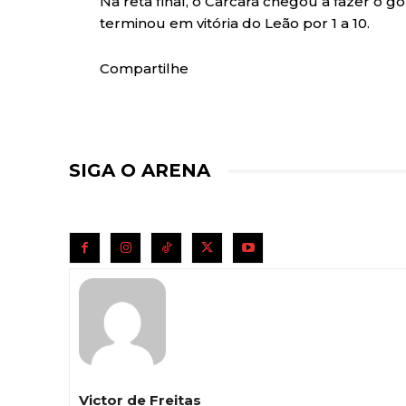
Na reta final, o Carcará chegou a fazer o g
terminou em vitória do Leão por 1 a 10.
Compartilhe
SIGA O ARENA
Victor de Freitas