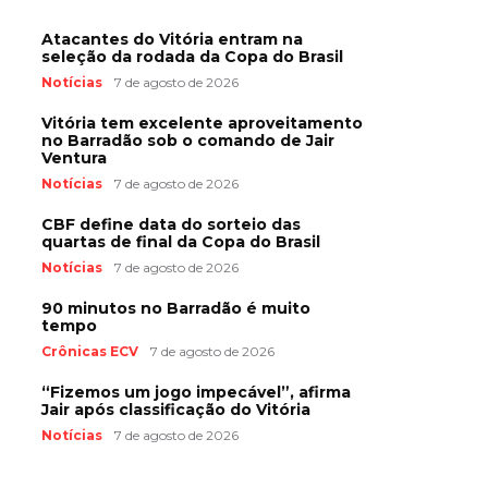
Atacantes do Vitória entram na
seleção da rodada da Copa do Brasil
Notícias
7 de agosto de 2026
Vitória tem excelente aproveitamento
no Barradão sob o comando de Jair
Ventura
Notícias
7 de agosto de 2026
CBF define data do sorteio das
quartas de final da Copa do Brasil
Notícias
7 de agosto de 2026
90 minutos no Barradão é muito
tempo
Crônicas ECV
7 de agosto de 2026
“Fizemos um jogo impecável”, afirma
Jair após classificação do Vitória
Notícias
7 de agosto de 2026