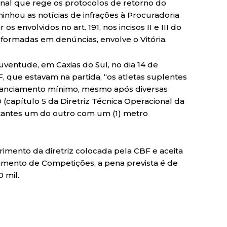
onal que rege os protocolos de retorno do
nhou as notícias de infrações à Procuradoria
 envolvidos no art. 191, nos incisos II e III do
formadas em denúncias, envolve o Vitória.
uventude, em Caxias do Sul, no dia 14 de
que estavam na partida, “os atletas suplentes
istanciamento mínimo, mesmo após diversas
 (capítulo 5 da Diretriz Técnica Operacional da
istantes um do outro com um (1) metro
rimento da diretriz colocada pela CBF e aceita
mento de Competições, a pena prevista é de
 mil.