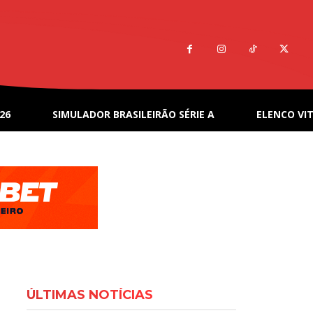
26
SIMULADOR BRASILEIRÃO SÉRIE A
ELENCO VIT
ÚLTIMAS NOTÍCIAS