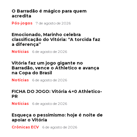
O Barradão é mágico para quem
acredita
Pós-jogos
7 de agosto de 2026
Emocionado, Marinho celebra
classificação do Vitória: “A torcida faz
a diferença”
Notícias
6 de agosto de 2026
Vitória faz um jogo gigante no
Barradão, vence o Athletico e avança
na Copa do Brasil
Notícias
6 de agosto de 2026
FICHA DO JOGO: Vitória 4×0 Athletico-
PR
Notícias
6 de agosto de 2026
Esqueça o pessimismo: hoje é noite de
apoiar o Vitória
Crônicas ECV
6 de agosto de 2026