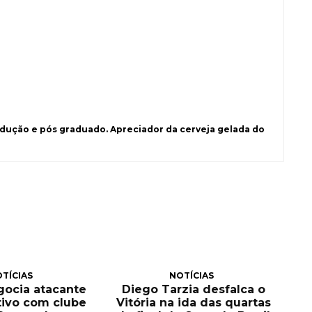
ução e pós graduado. Apreciador da cerveja gelada do
TÍCIAS
NOTÍCIAS
egocia atacante
Diego Tarzia desfalca o
tivo com clube
Vitória na ida das quartas