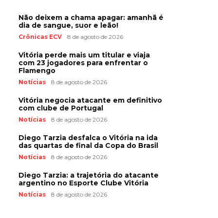
Não deixem a chama apagar: amanhã é
dia de sangue, suor e leão!
Crônicas ECV
8 de agosto de 2026
Vitória perde mais um titular e viaja
com 23 jogadores para enfrentar o
Flamengo
Notícias
8 de agosto de 2026
Vitória negocia atacante em definitivo
com clube de Portugal
Notícias
8 de agosto de 2026
Diego Tarzia desfalca o Vitória na ida
das quartas de final da Copa do Brasil
Notícias
8 de agosto de 2026
Diego Tarzia: a trajetória do atacante
argentino no Esporte Clube Vitória
Notícias
8 de agosto de 2026