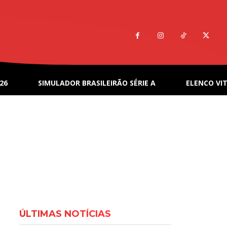
26
SIMULADOR BRASILEIRÃO SÉRIE A
ELENCO VIT
ÚLTIMAS NOTÍCIAS