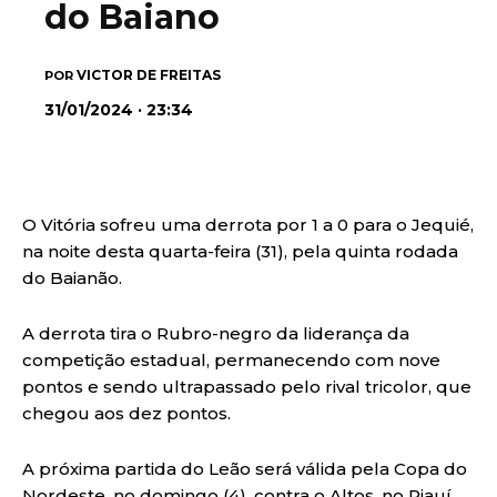
do Baiano
VICTOR DE FREITAS
POR
31/01/2024 · 23:34
O Vitória sofreu uma derrota por 1 a 0 para o Jequié,
na noite desta quarta-feira (31), pela quinta rodada
do Baianão.
A derrota tira o Rubro-negro da liderança da
competição estadual, permanecendo com nove
pontos e sendo ultrapassado pelo rival tricolor, que
chegou aos dez pontos.
A próxima partida do Leão será válida pela Copa do
Nordeste, no domingo (4), contra o Altos, no Piauí.