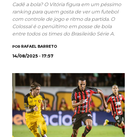
Cadê a bola? O Vitória figura em um péssimo
ranking para quem gosta de ver um futebol
com controle de jogo e ritmo da partida. O
Colossal é o penúltimo em posse de bola
entre todos os times do Brasileirão Série A.
RAFAEL BARRETO
POR
14/08/2025 · 17:57