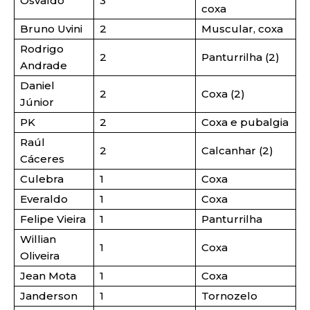
Osvaldo
3
coxa
Bruno Uvini
2
Muscular, coxa
Rodrigo
2
Panturrilha (2)
Andrade
Daniel
2
Coxa (2)
Júnior
PK
2
Coxa e pubalgia
Raúl
2
Calcanhar (2)
Cáceres
Culebra
1
Coxa
Everaldo
1
Coxa
Felipe Vieira
1
Panturrilha
Willian
1
Coxa
Oliveira
Jean Mota
1
Coxa
Janderson
1
Tornozelo