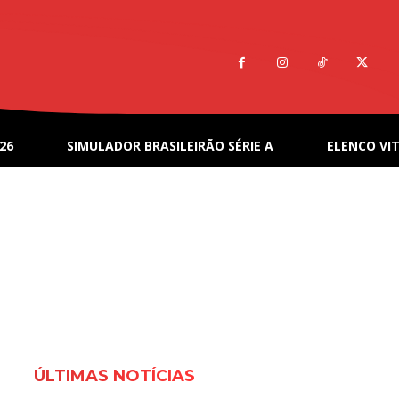
26
SIMULADOR BRASILEIRÃO SÉRIE A
ELENCO VIT
ÚLTIMAS NOTÍCIAS