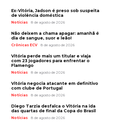
Ex-Vitória, Jadson é preso sob suspeita
de violência doméstica
Notícias
8 de agosto de 2026
Não deixem a chama apagar: amanhã é
dia de sangue, suor e leão!
Crônicas ECV
8 de agosto de 2026
Vitória perde mais um titular e viaja
com 23 jogadores para enfrentar o
Flamengo
Notícias
8 de agosto de 2026
Vitória negocia atacante em definitivo
com clube de Portugal
Notícias
8 de agosto de 2026
Diego Tarzia desfalca o Vitória na ida
das quartas de final da Copa do Brasil
Notícias
8 de agosto de 2026