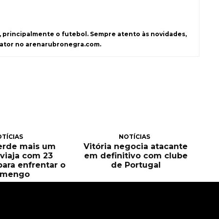
s, principalmente o futebol. Sempre atento às novidades,
dator no arenarubronegra.com.
TÍCIAS
NOTÍCIAS
perde mais um
Vitória negocia atacante
e viaja com 23
em definitivo com clube
para enfrentar o
de Portugal
amengo