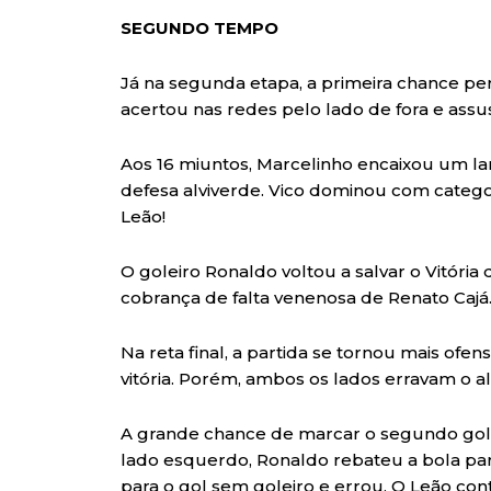
SEGUNDO TEMPO
Já na segunda etapa, a primeira chance pe
acertou nas redes pelo lado de fora e assus
Aos 16 miuntos, Marcelinho encaixou um l
defesa alviverde. Vico dominou com catego
Leão!
O goleiro Ronaldo voltou a salvar o Vitóri
cobrança de falta venenosa de Renato Cajá
Na reta final, a partida se tornou mais of
vitória. Porém, ambos os lados erravam o alv
A grande chance de marcar o segundo gol
lado esquerdo, Ronaldo rebateu a bola par
para o gol sem goleiro e errou. O Leão con