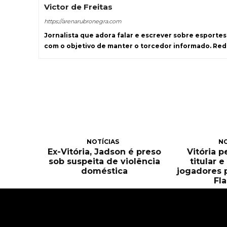
Victor de Freitas
https://arenarubronegra.com
Jornalista que adora falar e escrever sobre esporte
com o objetivo de manter o torcedor informado. Re
NOTÍCIAS
NO
Ex-Vitória, Jadson é preso
Vitória 
sob suspeita de violência
titular 
doméstica
jogadores 
Fl