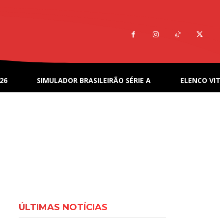
26
SIMULADOR BRASILEIRÃO SÉRIE A
ELENCO VIT
ÚLTIMAS NOTÍCIAS