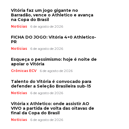
Vitória faz um jogo gigante no
Barradão, vence o Athletico e avança
na Copa do Brasil
Notícias
6 de agosto de 2026
FICHA DO JOGO: Vitória 4×0 Athletico-
PR
Notícias
6 de agosto de 2026
Esqueça o pessimismo: hoje é noite de
apoiar o Vitória
Crônicas ECV
6 de agosto de 2026
Talento do Vitória é convocado para
defender a Seleção Brasileira sub-15
Notícias
6 de agosto de 2026
Vitória x Athletico: onde assistir AO
VIVO a partida de volta das oitavas de
final da Copa do Brasil
Notícias
6 de agosto de 2026