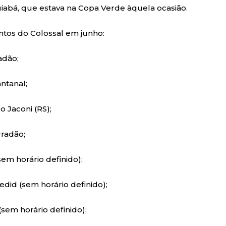
abá, que estava na Copa Verde àquela ocasião.
ntos do Colossal em junho:
adão;
antanal;
do Jaconi (RS);
rradão;
em horário definido);
edid (sem horário definido);
(sem horário definido);