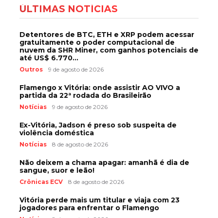
ÚLTIMAS NOTÍCIAS
Detentores de BTC, ETH e XRP podem acessar
gratuitamente o poder computacional de
nuvem da SHR Miner, com ganhos potenciais de
até US$ 6.770...
Outros
9 de agosto de 2026
Flamengo x Vitória: onde assistir AO VIVO a
partida da 22ª rodada do Brasileirão
Notícias
9 de agosto de 2026
Ex-Vitória, Jadson é preso sob suspeita de
violência doméstica
Notícias
8 de agosto de 2026
Não deixem a chama apagar: amanhã é dia de
sangue, suor e leão!
Crônicas ECV
8 de agosto de 2026
Vitória perde mais um titular e viaja com 23
jogadores para enfrentar o Flamengo