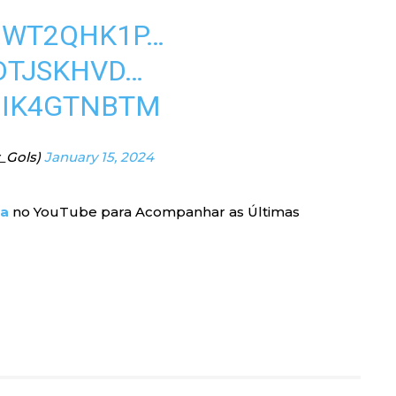
MWT2QHK1P
…
SDTJSKHVD
…
1IK4GTNBTM
_Gols)
January 15, 2024
ra
no YouTube para Acompanhar as Últimas