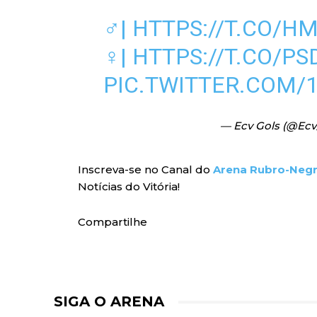
♂️|
HTTPS://T.CO/H
♀️|
HTTPS://T.CO/P
PIC.TWITTER.COM/
— Ecv Gols (@Ecv
Inscreva-se no Canal do
Arena Rubro-Neg
Notícias do Vitória!
Compartilhe
SIGA O ARENA