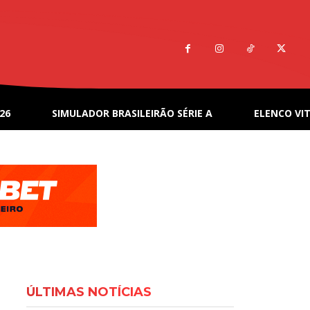
26
SIMULADOR BRASILEIRÃO SÉRIE A
ELENCO VIT
ÚLTIMAS NOTÍCIAS